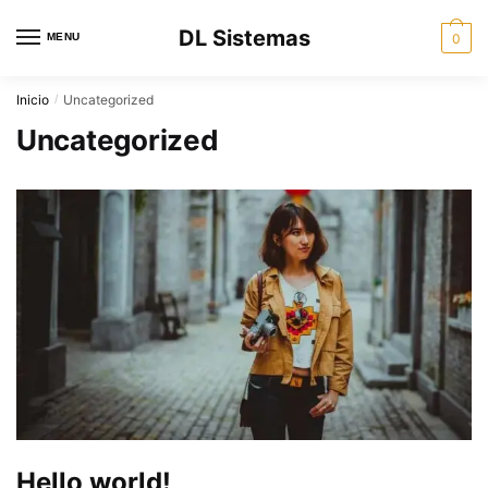
Skip
Skip
DL Sistemas
to
to
MENU
0
navigation
content
Inicio
Uncategorized
/
Uncategorized
Hello world!