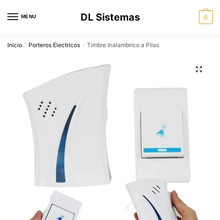
Skip
Skip
DL Sistemas
to
to
MENU
0
navigation
content
Inicio
Porteros Electricos
Timbre Inalambrico a Pilas
/
/