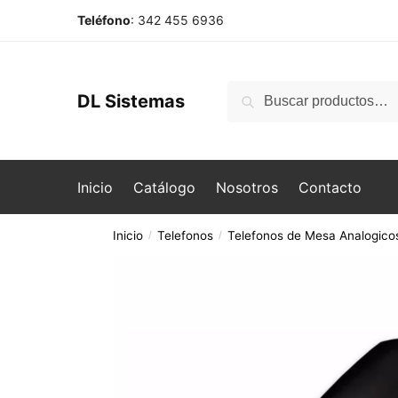
Skip
Skip
Teléfono
: 342 455 6936
to
to
navigation
content
Buscar
Buscar
DL Sistemas
por:
Inicio
Catálogo
Nosotros
Contacto
Inicio
Telefonos
Telefonos de Mesa Analogico
/
/