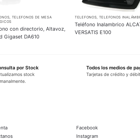
ONOS
,
TELEFONOS DE MESA
TELEFONOS
,
TELEFONOS INALÁMB
GICOS
Teléfono Inalambrico ALC
ono con directorio, Altavoz,
VERSATIS E100
id Gigaset DA610
nsulta por Stock
Todos los medios de pa
tualizamos stock
Tarjetas de crédito y débi
manalmente.
ción
Seguinos en:
nta
Facebook
ctanos
Instagram