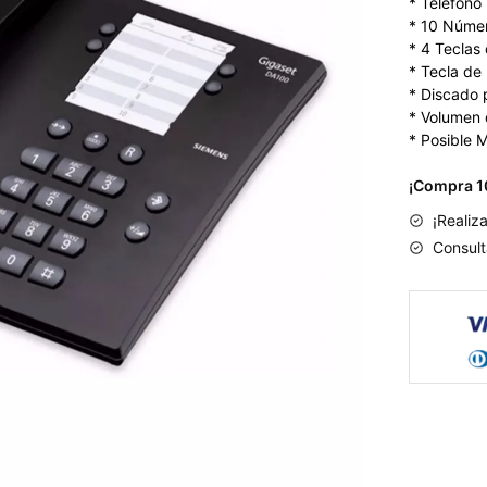
* Teléfono 
* 10 Númer
* 4 Teclas
* Tecla de
* Discado 
* Volumen 
* Posible 
¡Compra 1
¡Realiz
Consult