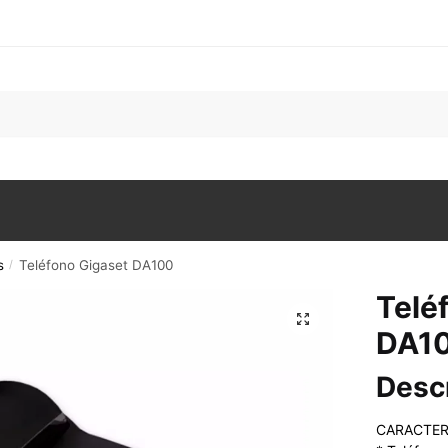
s
Teléfono Gigaset DA100
/
Telé
DA1
Desc
CARACTER