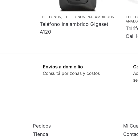
TELEFONOS
,
TELEFONOS INALÁMBRICOS
TELEF
ANALO
Teléfono Inalambrico Gigaset
Teléf
A120
Call 
Envíos a domicilio
Co
Consultá por zonas y costos
Ac
se
DL SISTEMAS
Informa
Pedidos
Mi Cue
Tienda
Conta