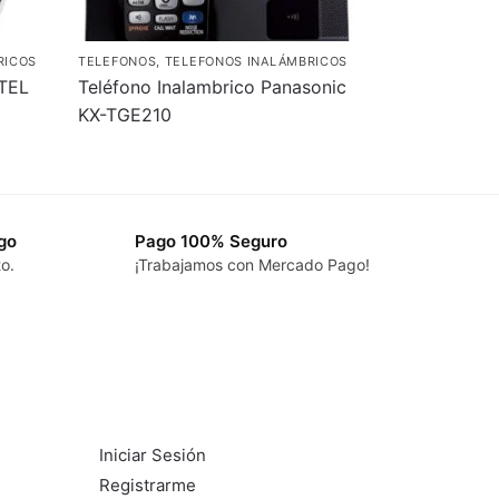
RICOS
TELEFONOS
,
TELEFONOS INALÁMBRICOS
ATEL
Teléfono Inalambrico Panasonic
KX-TGE210
go
Pago 100% Seguro
to.
¡Trabajamos con Mercado Pago!
¿Aún no sos cliente?
Iniciar Sesión
Registrarme