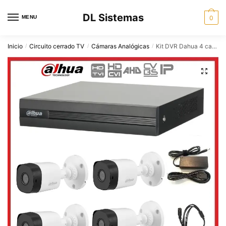
Skip
Skip
DL Sistemas
to
to
MENU
0
navigation
content
Inicio
Circuito cerrado TV
Cámaras Analógicas
Kit DVR Dahua 4 canales 1A04 + 4 camaras HDCVI 720P + Fuente alimentacion
/
/
/