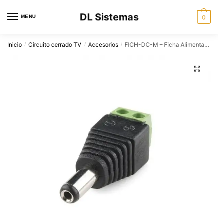
Skip
Skip
DL Sistemas
to
to
MENU
0
navigation
content
Inicio
Circuito cerrado TV
Accesorios
FICH-DC-M – Ficha Alimentacion Macho con bornera
/
/
/